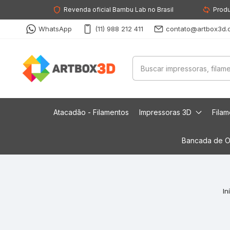
Revenda oficial Bambu Lab no Brasil
Produ
WhatsApp
(11) 988 212 411
contato@artbox3d.
Atacadão - Filamentos
Impressoras 3D
Fila
Bancada de O
In