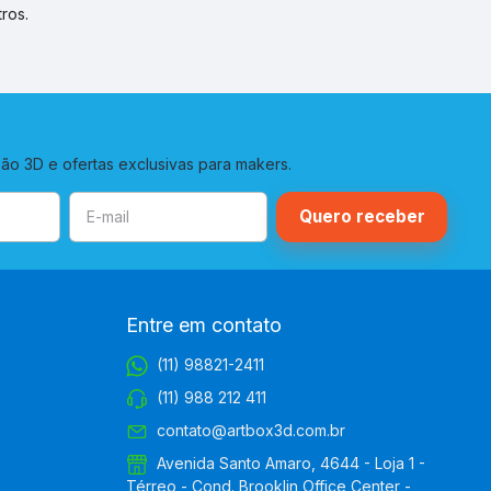
ros.
o 3D e ofertas exclusivas para makers.
Entre em contato
(11) 98821-2411
(11) 988 212 411
contato@artbox3d.com.br
Avenida Santo Amaro, 4644 - Loja 1 -
Térreo - Cond. Brooklin Office Center -