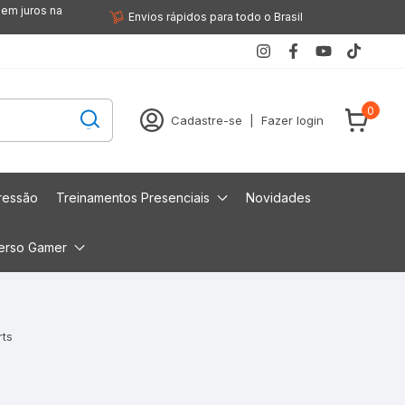
sem juros na
Envios rápidos para todo o Brasil
0
Cadastre-se
|
Fazer login
ressão
Treinamentos Presenciais
Novidades
erso Gamer
rts