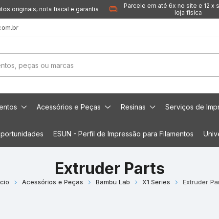
Parcele em até 6x no site e 12 x 
tos originais, nota fiscal e garantia
loja fisica
com.br
mentos
Acessórios e Peças
Resinas
Serviços de Imp
portunidades
ESUN - Perfil de Impressão para Filamentos
Univ
Extruder Parts
ício
Acessórios e Peças
Bambu Lab
X1 Series
Extruder Pa