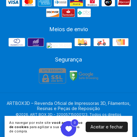
Meios de envio
Segurança
ARTBOX3D – Revenda Oficial de Impressoras 3D, Filamentos,
Resinas e Peças de Reposição
©2026. ART BOX 3D - 32005715000123. Todos os direitos
reservados.
Ao navegar por este site
você aceita o uso
0
0
Aceitar e fechar
de cookies
para agilizar a sua experiência
de compra.