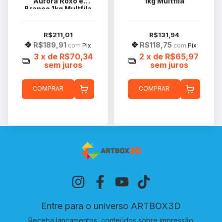
Aurora Roxo e
1kg Multfila
Branco 1kg Multfila
R$211,01
R$131,94
R$189,91
R$118,75
com
Pix
com
Pix
3
x de
R$70,34
2
x de
R$65,97
sem juros
sem juros
COMPRAR
COMPRAR
Entre para o universo ARTBOX3D
Receba lançamentos, conteúdos sobre impressão