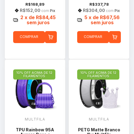
R$168,89
R$337,78
R$152,00
R$304,00
com
Pix
com
Pix
2
x de
R$84,45
5
x de
R$67,56
sem juros
sem juros
COMPRAR
COMPRAR
10% OFF ACIMA DE 12
10% OFF ACIMA DE 12
FILAMENTOS
FILAMENTOS
MULTFILA
MULTFILA
TPU Rainbow 95A
PETG Matte Branco