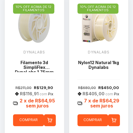
10% OFF ACIMA DE 12
10% OFF ACIMA DE 12
FILAMENTOS
FILAMENTOS
DYNALABS
DYNALABS
Filamento 3d
Nylon12 Natural 1kg
SimpliFlex
Dynalabs
DynaLabs 1.75mm
1kg Cor Natural
R$211,00
R$129,90
R$680,00
R$450,00
R$116,91
R$405,00
com
Pix
com
Pix
2
x de
R$64,95
7
x de
R$64,29
sem juros
sem juros
COMPRAR
COMPRAR