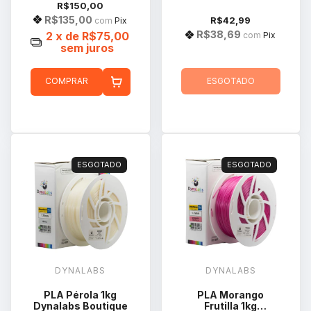
R$150,00
R$135,00
R$42,99
com
Pix
R$38,69
2
x de
R$75,00
com
Pix
sem juros
COMPRAR
ESGOTADO
ESGOTADO
ESGOTADO
DYNALABS
DYNALABS
PLA Pérola 1kg
PLA Morango
Dynalabs Boutique
Frutilla 1kg