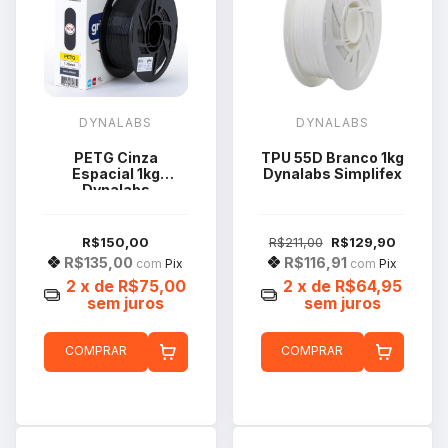
DYNALABS
DYNALABS
PETG Cinza
TPU 55D Branco 1kg
Espacial 1kg
Dynalabs Simplifex
Dynalabs
R$150,00
R$211,00
R$129,90
R$135,00
R$116,91
com
Pix
com
Pix
2
x de
R$75,00
2
x de
R$64,95
sem juros
sem juros
COMPRAR
COMPRAR