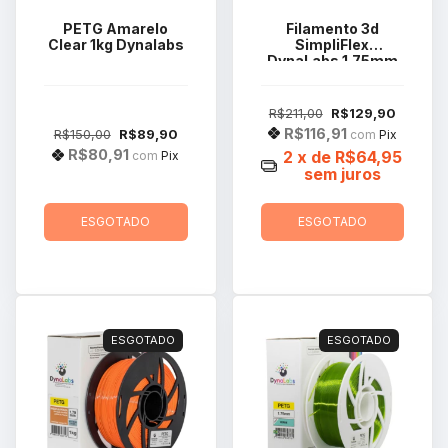
PETG Amarelo
Filamento 3d
Clear 1kg Dynalabs
SimpliFlex
DynaLabs 1.75mm
1kg Cor Laranja
R$211,00
R$129,90
R$116,91
R$150,00
R$89,90
com
Pix
R$80,91
2
x de
R$64,95
com
Pix
sem juros
ESGOTADO
ESGOTADO
ESGOTADO
ESGOTADO