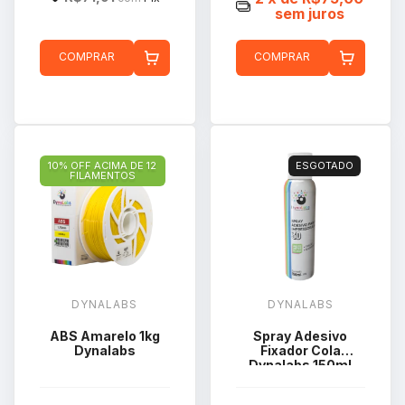
sem juros
COMPRAR
COMPRAR
10% OFF ACIMA DE 12
ESGOTADO
FILAMENTOS
DYNALABS
DYNALABS
ABS Amarelo 1kg
Spray Adesivo
Dynalabs
Fixador Cola
Dynalabs 150ml
110g Para
Impressão 3d