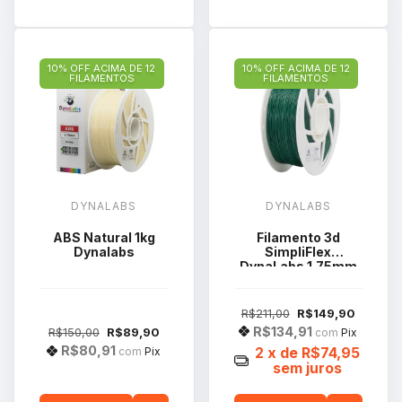
10% OFF ACIMA DE 12
10% OFF ACIMA DE 12
FILAMENTOS
FILAMENTOS
DYNALABS
DYNALABS
ABS Natural 1kg
Filamento 3d
Dynalabs
SimpliFlex
DynaLabs 1.75mm
1kg Cor Verde
R$211,00
R$149,90
R$134,91
R$150,00
R$89,90
com
Pix
R$80,91
2
x de
R$74,95
com
Pix
sem juros