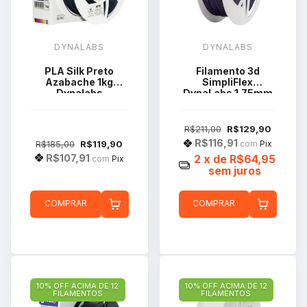
DYNALABS
DYNALABS
PLA Silk Preto
Filamento 3d
Azabache 1kg
SimpliFlex
Dynalabs
DynaLabs 1.75mm
1kg Cor Nova
R$211,00
R$129,90
R$116,91
R$185,00
R$119,90
com
Pix
R$107,91
2
x de
R$64,95
com
Pix
sem juros
COMPRAR
COMPRAR
10% OFF ACIMA DE 12
10% OFF ACIMA DE 12
FILAMENTOS
FILAMENTOS