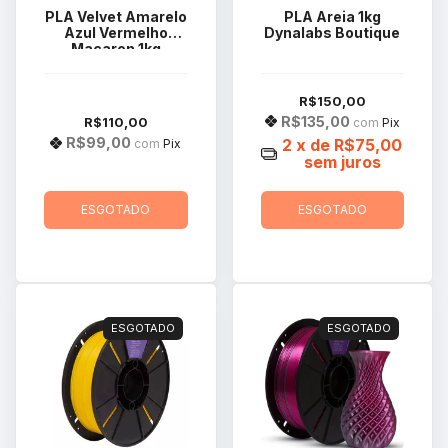
PLA Velvet Amarelo
PLA Areia 1kg
Azul Vermelho
Dynalabs Boutique
Macaron 1kg
Voolt3D
R$150,00
R$135,00
R$110,00
com
Pix
R$99,00
2
x de
R$75,00
com
Pix
sem juros
ESGOTADO
ESGOTADO
ESGOTADO
ESGOTADO