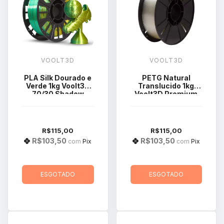
VOOLT3D
VOOLT3D
PLA Silk Dourado e
PETG Natural
Verde 1kg Voolt3D
Translucido 1kg
70/30 Shadow
Voolt3D Premium
R$115,00
R$115,00
R$103,50
R$103,50
com
Pix
com
Pix
ESGOTADO
ESGOTADO