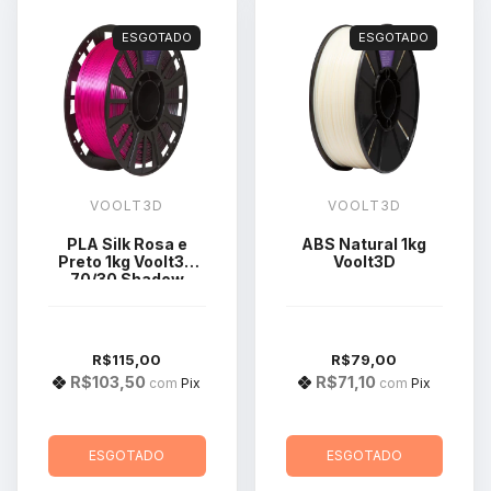
ESGOTADO
ESGOTADO
VOOLT3D
VOOLT3D
PLA Silk Rosa e
ABS Natural 1kg
Preto 1kg Voolt3D
Voolt3D
70/30 Shadow
R$115,00
R$79,00
R$103,50
R$71,10
com
Pix
com
Pix
ESGOTADO
ESGOTADO