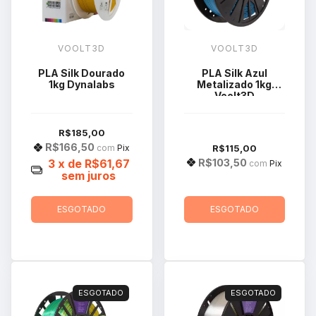
VOOLT3D
VOOLT3D
PLA Silk Dourado
PLA Silk Azul
1kg Dynalabs
Metalizado 1kg
Voolt3D
R$185,00
R$166,50
R$115,00
com
Pix
R$103,50
3
x de
R$61,67
com
Pix
sem juros
ESGOTADO
ESGOTADO
ESGOTADO
ESGOTADO