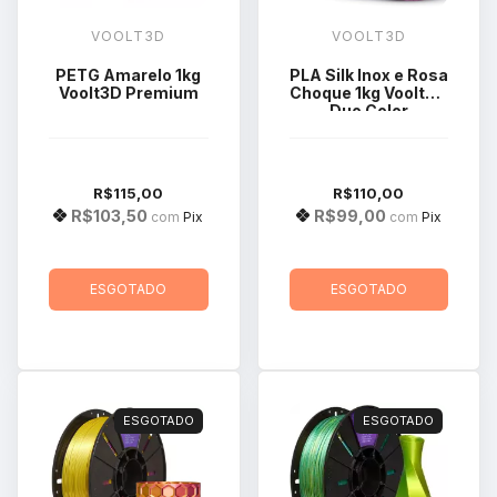
VOOLT3D
VOOLT3D
PETG Amarelo 1kg
PLA Silk Inox e Rosa
Voolt3D Premium
Choque 1kg Voolt3D
Duo Color
R$115,00
R$110,00
R$103,50
R$99,00
com
Pix
com
Pix
ESGOTADO
ESGOTADO
ESGOTADO
ESGOTADO