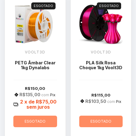
ESGOTADO
ESGOTADO
VOOLT3D
VOOLT3D
PETG Âmbar Clear
PLA Silk Rosa
1kg Dynalabs
Choque 1kg Voolt3D
R$150,00
R$135,00
R$115,00
com
Pix
R$103,50
2
x de
R$75,00
com
Pix
sem juros
ESGOTADO
ESGOTADO