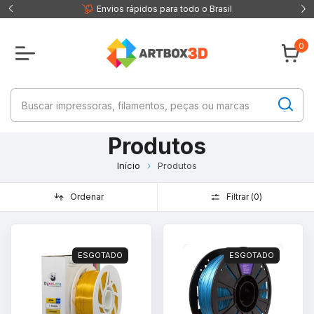
 fisica
Envios rápidos para todo o Brasil
0
Produtos
Início
Produtos
Ordenar
Filtrar (
0
)
ESGOTADO
ESGOTADO