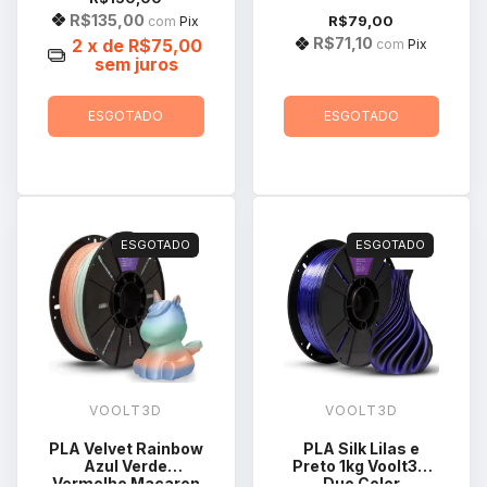
R$135,00
R$79,00
com
Pix
R$71,10
2
x de
R$75,00
com
Pix
sem juros
ESGOTADO
ESGOTADO
ESGOTADO
ESGOTADO
VOOLT3D
VOOLT3D
PLA Velvet Rainbow
PLA Silk Lilas e
Azul Verde
Preto 1kg Voolt3D
Vermelho Macaron
Duo Color