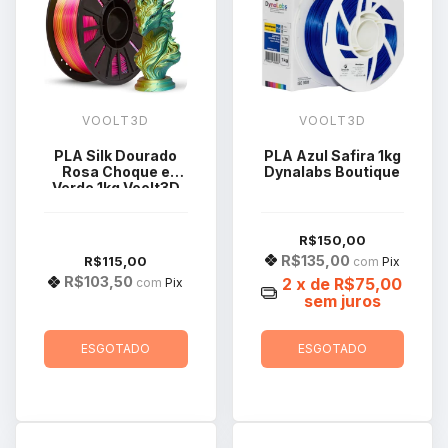
VOOLT3D
VOOLT3D
PLA Silk Dourado
PLA Azul Safira 1kg
Rosa Choque e
Dynalabs Boutique
Verde 1kg Voolt3D
Tri Color
R$150,00
R$135,00
R$115,00
com
Pix
R$103,50
2
x de
R$75,00
com
Pix
sem juros
ESGOTADO
ESGOTADO