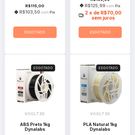
R$125,99
R$115,00
com
Pix
R$103,50
2
x de
R$70,00
com
Pix
sem juros
ESGOTADO
ESGOTADO
ESGOTADO
ESGOTADO
VOOLT3D
VOOLT3D
ABS Preto 1kg
PLA Natural 1kg
Dynalabs
Dynalabs