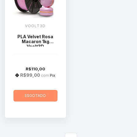
VOOLT3D
PLA Velvet Rosa
Macaron 1kg
Voolt3D
R$110,00
R$99,00
com
Pix
ESGOTADO