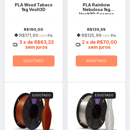
PLA Wood Tabaco
PLA Rainbow
1kg Voolt3D
Nebulosa 1kg
Voolt3D Cosmos
R$190,00
R$139,99
R$171,00
R$125,99
com
Pix
com
Pix
3
x de
R$63,33
2
x de
R$70,00
sem juros
sem juros
ESGOTADO
ESGOTADO
ESGOTADO
ESGOTADO