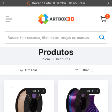
Revenda oficial Bambu Lab no Brasil
0
Produtos
Início
Produtos
Ordenar
Filtrar (
0
)
ESGOTADO
ESGOTADO