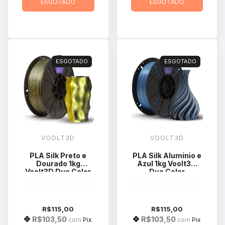
ESGOTADO
ESGOTADO
ESGOTADO
ESGOTADO
VOOLT3D
VOOLT3D
PLA Silk Preto e
PLA Silk Aluminio e
Dourado 1kg
Azul 1kg Voolt3D
Voolt3D Duo Color
Duo Color
R$115,00
R$115,00
R$103,50
R$103,50
com
Pix
com
Pix