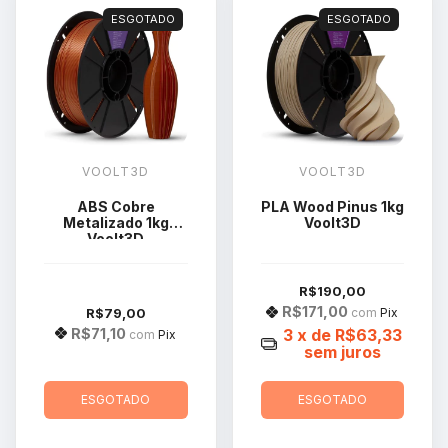
ESGOTADO
ESGOTADO
VOOLT3D
VOOLT3D
ABS Cobre
PLA Wood Pinus 1kg
Metalizado 1kg
Voolt3D
Voolt3D
R$190,00
R$171,00
R$79,00
com
Pix
R$71,10
3
x de
R$63,33
com
Pix
sem juros
ESGOTADO
ESGOTADO