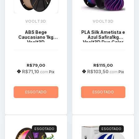
VOOLT3D
VOOLT3D
ABS Bege
PLA Silk Ametista e
Caucasiano 1kg
Azul Safira1kg
Voolt3D
Voolt3D Duo Color
R$79,00
R$115,00
R$71,10
R$103,50
com
Pix
com
Pix
ESGOTADO
ESGOTADO
ESGOTADO
ESGOTADO