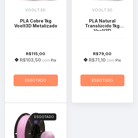
VOOLT3D
VOOLT3D
PLA Cobre 1kg
PLA Natural
Voolt3D Metalizado
Translúcido 1kg
Voolt3D
R$115,00
R$79,00
R$103,50
R$71,10
com
Pix
com
Pix
ESGOTADO
ESGOTADO
ESGOTADO