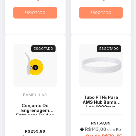
ESGOTADO
ESGOTADO
ESGOTADO
ESGOTADO
BAMBU LAB
Tubo PTFE Para
AMS Hub Bambu
Conjunto De
Lab 4000mm
Engrenagem
FAT003
Extrusora De Aço
Série A1 Bambu Lab
R$158,89
R$143,00
com
Pix
R$259,89