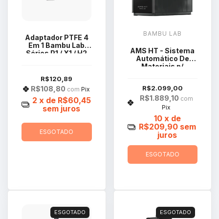
BAMBU LAB
Adaptador PTFE 4
Em 1 Bambu Lab
AMS HT - Sistema
Séries P1 / X1 / H2
Automático De
FAZ013-N
Materiais p/
Impressora 3d
R$120,89
Bambu Lab -
R$2.099,00
R$108,80
com
Pix
SA008
R$1.889,10
com
2
x de
R$60,45
sem juros
Pix
10
x de
R$209,90
sem
ESGOTADO
juros
ESGOTADO
ESGOTADO
ESGOTADO