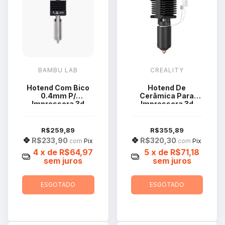
BAMBU LAB
CREALITY
Hotend Com Bico
Hotend De
0.4mm P/
Cerâmica Para
Impressora 3d
Impressora 3d
Bambu Lab H2D
Creality Hi
FAH023
4001030150
R$259,89
R$355,89
R$233,90
R$320,30
com
Pix
com
Pix
4
x de
R$64,97
5
x de
R$71,18
sem juros
sem juros
ESGOTADO
ESGOTADO