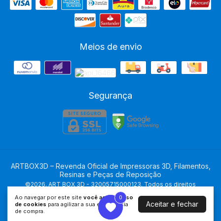
Meios de envio
Segurança
ARTBOX3D – Revenda Oficial de Impressoras 3D, Filamentos,
Resinas e Peças de Reposição
©2026. ART BOX 3D - 32005715000123. Todos os direitos
reservados.
Ao navegar por este site
você aceita o uso
0
0
Aceitar e fechar
de cookies
para agilizar a sua experiência
de compra.