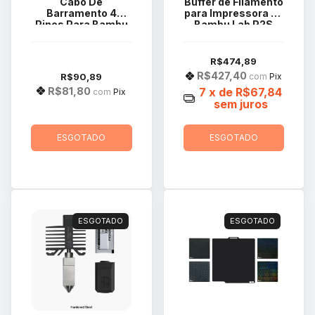
Cabo De
Buffer de Filamento
Barramento 4
para Impressora 3d
Pinos Para Bambu
Bambu Lab P2S
Lab Ams 2 Pro
SA011
Cab002n
R$474,89
R$427,40
R$90,89
com
Pix
R$81,80
7
x de
R$67,84
com
Pix
sem juros
ESGOTADO
ESGOTADO
ESGOTADO
ESGOTADO