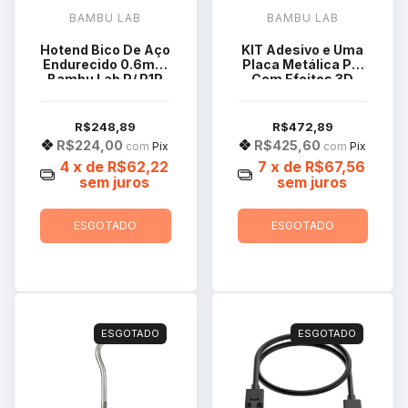
BAMBU LAB
BAMBU LAB
Hotend Bico De Aço
KIT Adesivo e Uma
Endurecido 0.6mm
Placa Metálica PEI
Bambu Lab P/ P1P
Com Efeitos 3D
P1S X1C
FAP013
R$248,89
R$472,89
R$224,00
R$425,60
com
Pix
com
Pix
4
x de
R$62,22
7
x de
R$67,56
sem juros
sem juros
ESGOTADO
ESGOTADO
ESGOTADO
ESGOTADO