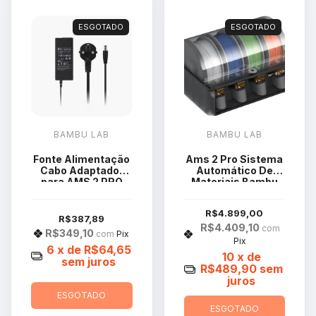
ESGOTADO
ESGOTADO
BAMBU LAB
BAMBU LAB
Fonte Alimentação
Ams 2 Pro Sistema
Cabo Adaptador
Automático De
para AMS 2 PRO
Materiais Bambu
Bambu Lab ADS-
Lab Sa007
96HLA-19-1
R$4.899,00
24096E-EU
R$387,89
R$4.409,10
com
R$349,10
com
Pix
Pix
6
x de
R$64,65
10
x de
sem juros
R$489,90
sem
juros
ESGOTADO
ESGOTADO