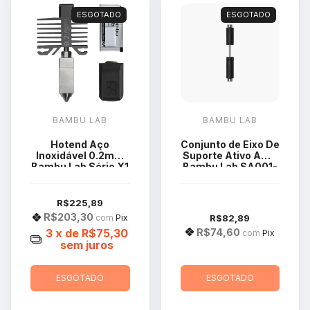
ESGOTADO
ESGOTADO
BAMBU LAB
BAMBU LAB
Hotend Aço
Conjunto de Eixo De
Inoxidável 0.2mm
Suporte Ativo AMS
Bambu Lab Série X1
Bambu Lab SA001-
e P1 FAH004-N-1
S2
R$225,89
R$203,30
R$82,89
com
Pix
R$74,60
3
x de
R$75,30
com
Pix
sem juros
ESGOTADO
ESGOTADO