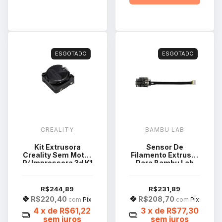
ESGOTADO
ESGOTADO
CREALITY
BAMBU LAB
Kit Extrusora
Sensor De
Creality Sem Motor
Filamento Extrusor
P/ Impressora 3d K1
Para Bambu Lab
e K1 Max -
Série X1 DLB013
4001020073
R$244,89
R$231,89
R$220,40
R$208,70
com
Pix
com
Pix
4
x de
R$61,22
3
x de
R$77,30
sem juros
sem juros