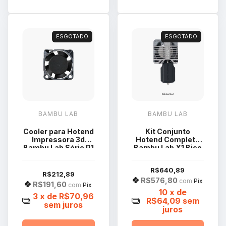
ESGOTADO
ESGOTADO
BAMBU LAB
BAMBU LAB
Cooler para Hotend
Kit Conjunto
Impressora 3d
Hotend Completo
Bambu Lab Série P1
Bambu Lab X1 Bico
FAF002-P
Aço 0.2mm
FAH004
R$640,89
R$212,89
R$576,80
com
Pix
R$191,60
com
Pix
10
x de
3
x de
R$70,96
R$64,09
sem
sem juros
juros