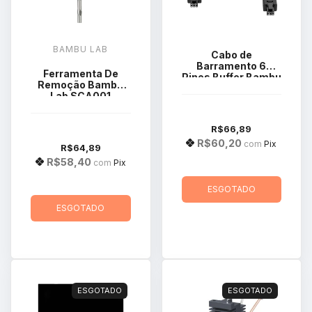
BAMBU LAB
Cabo de
Barramento 6
Ferramenta De
Pinos Buffer Bambu
Remoção Bambu
Lab 510mm X1
Lab SCA001
Series / P1P
CAB003
R$66,89
R$60,20
com
Pix
R$64,89
R$58,40
com
Pix
ESGOTADO
ESGOTADO
ESGOTADO
ESGOTADO