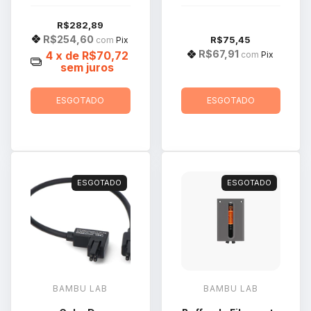
Plus
R$282,89
R$254,60
R$75,45
com
Pix
R$67,91
4
x de
R$70,72
com
Pix
sem juros
ESGOTADO
ESGOTADO
ESGOTADO
ESGOTADO
BAMBU LAB
BAMBU LAB