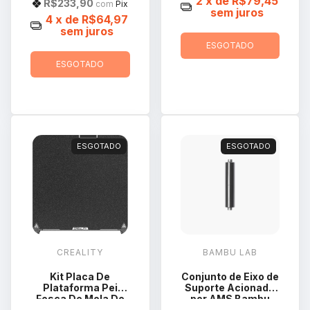
2
x de
R$79,45
R$233,90
com
Pix
sem juros
4
x de
R$64,97
sem juros
ESGOTADO
ESGOTADO
ESGOTADO
ESGOTADO
CREALITY
BAMBU LAB
Kit Placa De
Conjunto de Eixo de
Plataforma Pei
Suporte Acionado
Fosca De Mola De
por AMS Bambu
Aço P/ Creality K2
Lab SA001-S1