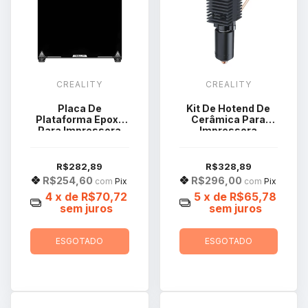
CREALITY
CREALITY
Placa De
Kit De Hotend De
Plataforma Epoxy
Cerâmica Para
Para Impressora
Impressora
Creality K2 Plus
Creality K2 Plus
4001030145
R$282,89
R$328,89
R$254,60
R$296,00
com
Pix
com
Pix
4
x de
R$70,72
5
x de
R$65,78
sem juros
sem juros
ESGOTADO
ESGOTADO