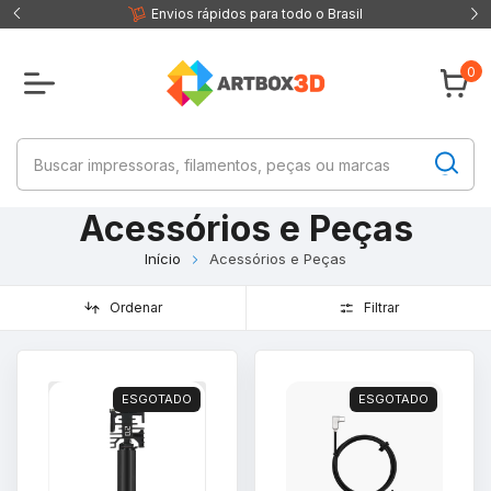
 fisica
Envios rápidos para todo o Brasil
0
Acessórios e Peças
Início
Acessórios e Peças
Ordenar
Filtrar
ESGOTADO
ESGOTADO