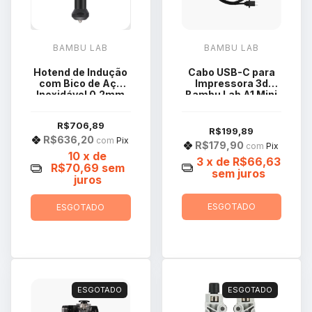
BAMBU LAB
BAMBU LAB
Hotend de Indução
Cabo USB-C para
com Bico de Aço
Impressora 3d
Inoxidável 0.2mm
Bambu Lab A1 Mini
para H2C FAH050
CAB019
R$706,89
R$199,89
R$636,20
com
Pix
R$179,90
com
Pix
10
x de
3
x de
R$66,63
R$70,69
sem
sem juros
juros
ESGOTADO
ESGOTADO
ESGOTADO
ESGOTADO