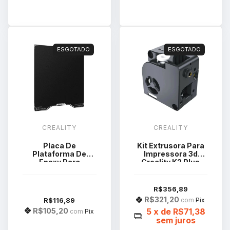
ESGOTADO
ESGOTADO
CREALITY
CREALITY
Placa De
Kit Extrusora Para
Plataforma De
Impressora 3d
Epoxy Para
Creality K2 Plus
Impressora 3d
4001020083
Creality Hi
R$356,89
R$321,20
R$116,89
com
Pix
R$105,20
5
x de
R$71,38
com
Pix
sem juros