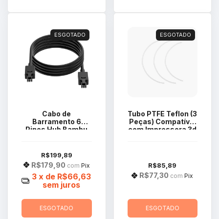
ESGOTADO
ESGOTADO
Cabo de
Tubo PTFE Teflon (3
Barramento 6
Peças) Compatível
Pinos Hub Bambu
com Impressora 3d
Lab 1500mm X1
Bambu Lab X1
Series / P1P
Series FAT001
CAB004
R$199,89
R$179,90
R$85,89
com
Pix
R$77,30
3
x de
R$66,63
com
Pix
sem juros
ESGOTADO
ESGOTADO