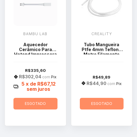
BAMBU LAB
CREALITY
Aquecedor
Tubo Mangueira
Cerâmico Para
Ptfe 4mm Teflon 1
Hotend Impressora
Metro Filamento
Bambu Lab Série X1
1,75mm 3d
FAH001-C-3
R$335,60
R$302,04
R$49,89
com
Pix
R$44,90
5
x de
R$67,12
com
Pix
sem juros
ESGOTADO
ESGOTADO