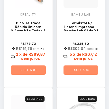
CREALITY
BAMBU LAB
Bico De Troca
Termistor P/
Rápida Unicorn
Hotend Impressora
0.4mm K1 e Ender-3
Bambu Lab Série X1
V3 Series
FAH001-T-3
R$179,73
R$335,60
R$161,76
R$302,04
com
Pix
com
Pix
2
x de
R$89,87
5
x de
R$67,12
sem juros
sem juros
ESGOTADO
ESGOTADO
ESGOTADO
ESGOTADO