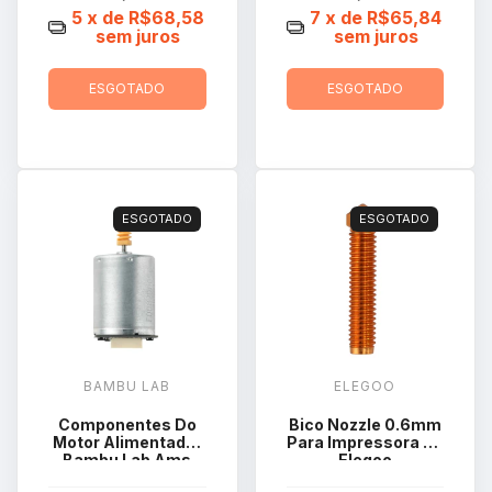
5
x de
R$68,58
7
x de
R$65,84
sem juros
sem juros
ESGOTADO
ESGOTADO
ESGOTADO
ESGOTADO
BAMBU LAB
ELEGOO
Componentes Do
Bico Nozzle 0.6mm
Motor Alimentador
Para Impressora 3d
Bambu Lab Ams
Elegoo
Lite Saa017
Orangestorm Giga