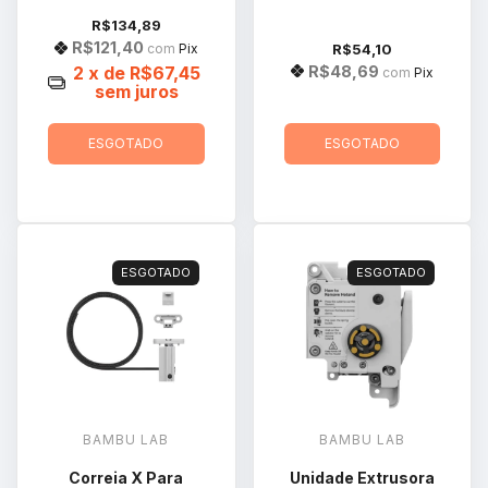
R$134,89
R$121,40
R$54,10
com
Pix
R$48,69
2
x de
R$67,45
com
Pix
sem juros
ESGOTADO
ESGOTADO
ESGOTADO
ESGOTADO
BAMBU LAB
BAMBU LAB
Correia X Para
Unidade Extrusora