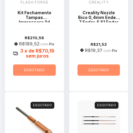
FLASH FORGE
CREALITY
Kit Fechamento
Creality Nozzle
Tampas
Bico 0,4mm Ender-
Impressora 3d
7 Ender-5 S1 Ender
Flashforge
3 V3 Se
Adventure 5m
R$210,58
R$189,52
R$21,52
com
Pix
R$19,37
3
x de
R$70,19
com
Pix
sem juros
ESGOTADO
ESGOTADO
ESGOTADO
ESGOTADO