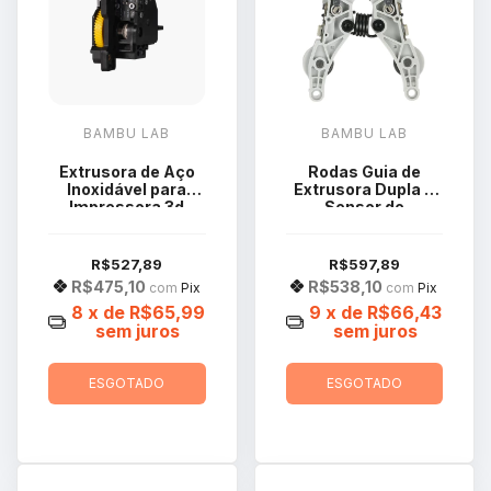
BAMBU LAB
BAMBU LAB
Extrusora de Aço
Rodas Guia de
Inoxidável para
Extrusora Dupla e
Impressora 3d
Sensor de
Bambu Lab Série P1
Filamento para
FAE016
Impressora 3d
Bambu Lab H2D
R$527,89
R$597,89
FAE024
R$475,10
R$538,10
com
Pix
com
Pix
8
x de
R$65,99
9
x de
R$66,43
sem juros
sem juros
ESGOTADO
ESGOTADO