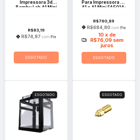
Impressora 3d
Para Impressora 3d
Bambu Lab A1 Mini
A1 e A1 Mini FAE014-
Modelo FAB003
N
R$760,89
R$684,80
com
Pix
R$83,19
10
x de
R$74,87
com
Pix
R$76,09
sem
juros
ESGOTADO
ESGOTADO
ESGOTADO
ESGOTADO