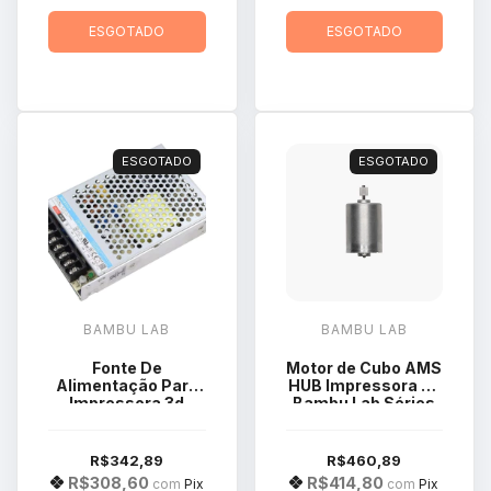
ESGOTADO
ESGOTADO
ESGOTADO
ESGOTADO
BAMBU LAB
BAMBU LAB
Fonte De
Motor de Cubo AMS
Alimentação Para
HUB Impressora 3d
Impressora 3d
Bambu Lab Séries
Bambu Lab A1 Mini
X1 e P1P SPP038
FAC031
R$342,89
R$460,89
R$308,60
R$414,80
com
Pix
com
Pix