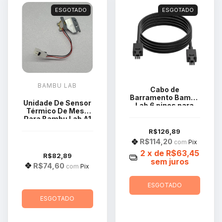
ESGOTADO
ESGOTADO
BAMBU LAB
Cabo de
Barramento Bambu
Unidade De Sensor
Lab 6 pinos para
Térmico De Mesa
AMS 2 Pro e AMS
Para Bambu Lab A1
HT CAB035
FAC046
R$126,89
R$114,20
com
Pix
2
x de
R$63,45
R$82,89
sem juros
R$74,60
com
Pix
ESGOTADO
ESGOTADO