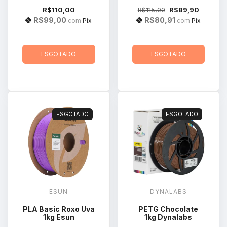
R$110,00
R$115,00
R$89,90
R$99,00
R$80,91
com
Pix
com
Pix
ESGOTADO
ESGOTADO
ESGOTADO
ESGOTADO
ESUN
DYNALABS
PLA Basic Roxo Uva
PETG Chocolate
1kg Esun
1kg Dynalabs