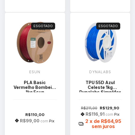
ESGOTADO
ESGOTADO
ESUN
DYNALABS
PLA Basic
TPU 55D Azul
Vermelho Bombeiro
Celeste 1kg
1kg Esun
Dynalabs Simplifex
R$211,00
R$129,90
R$116,91
R$110,00
com
Pix
R$99,00
2
x de
R$64,95
com
Pix
sem juros