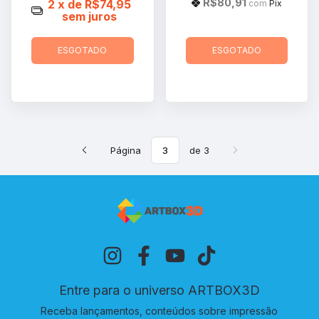
R$80,91
2
x de
R$74,95
com
Pix
sem juros
ESGOTADO
ESGOTADO
Página
de 3
Entre para o universo ARTBOX3D
Receba lançamentos, conteúdos sobre impressão