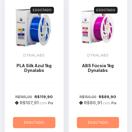
ESGOTADO
ESGOTADO
DYNALABS
DYNALABS
PLA Silk Azul 1kg
ABS Fúcsia 1kg
Dynalabs
Dynalabs
R$185,00
R$119,90
R$150,00
R$89,90
R$107,91
R$80,91
com
Pix
com
Pix
ESGOTADO
ESGOTADO